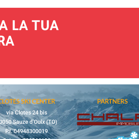
A LA TUA
RA
CLOTES SKI CENTER
PARTNERS
via Clotes 24 bis
0050 Sauze d’Oulx (TO)
P.I. 04948300019