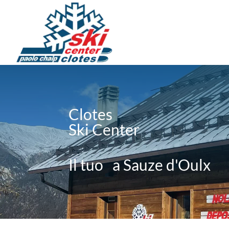
Clotes
Ski Center
Il tuo
a Sauze d'Oulx