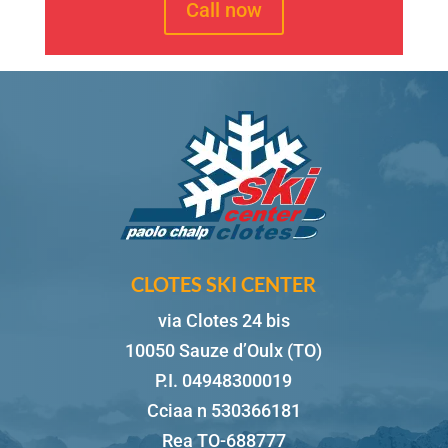
Call now
CLOTES SKI CENTER
via Clotes 24 bis
10050 Sauze d’Oulx (TO)
P.I. 04948300019
Cciaa n 530366181
Rea TO-688777