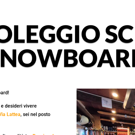
OLEGGIO SCI
SNOWBOAR
oard!
 e desideri vivere
Via Lattea
, sei nel posto