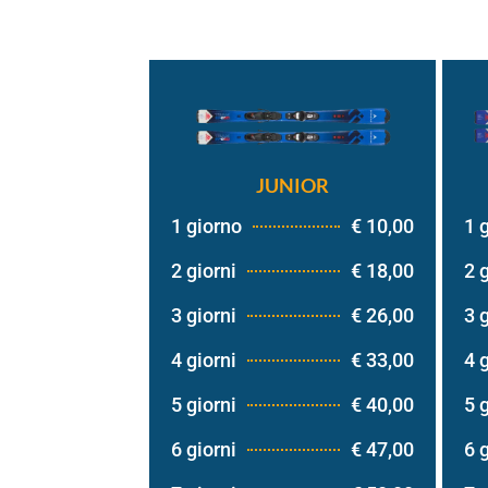
JUNIOR
1 giorno
€ 10,00
1 
2 giorni
€ 18,00
2 
3 giorni
€ 26,00
3 
4 giorni
€ 33,00
4 
5 giorni
€ 40,00
5 
6 giorni
€ 47,00
6 