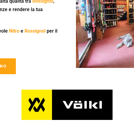
alta qualità tra
Rossignol
,
nze e rendere la tua
vole
Nitro
e
Rossignol
per il
INO