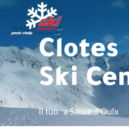
Clotes
Ski Ce
Il tuo
a Sauze d'Oulx